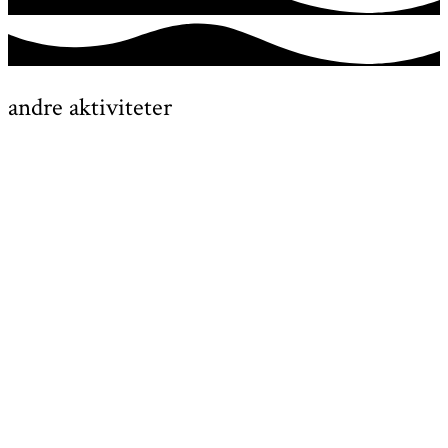
andre aktiviteter
Getsemane Kirke
7:30 pm
9:00 pm
20 kr.
Læs mere
Vær Sogn
7:00 pm
9:00 pm
Gratis