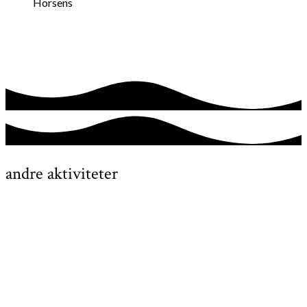
Horsens
andre aktiviteter
Getsemane Kirke
7:30 pm
9:00 pm
20 kr.